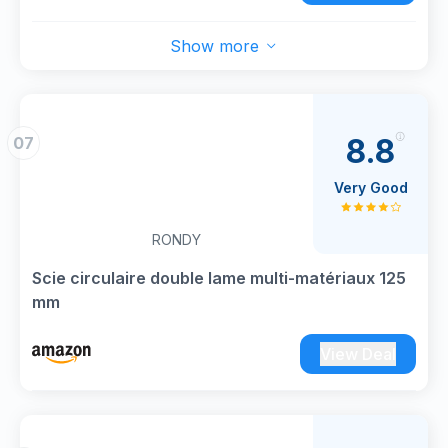
planéité de 1,001 µm fournit un aspect
professionnel, une stabilité et permet des
Show more
coupes précises.
Excellente option pour les professionnels.
Conçu pour les applications exigeantes : le
couple élevé du moteur et l'excellente
8.8
07
résistance à la surcharge permettent de couper
des matériaux difficiles.
Very Good
Contenu de la livraison : GTS 254, emballage
en carton.
RONDY
Scie circulaire double lame multi-matériaux 125
mm
View Deal