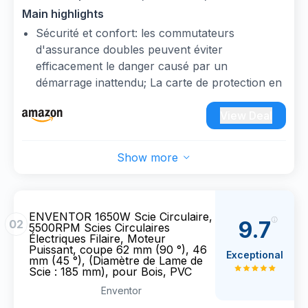
de Coupe Max: 62 mm (90°) et 48 mm (45°),
Main highlights
moteur en cuivre pur, Lama 185 mm
Sécurité et confort: les commutateurs
d'assurance doubles peuvent éviter
efficacement le danger causé par un
démarrage inattendu; La carte de protection en
plastique peut protéger efficacement les
utilisateurs; Coupure couverte en caoutchouc,
View Deal
réduire les vibrations, augmenter le confort
Réglage de la profondeur de l'angle de coupe
Show more
et de biseau: profondeur et angle de coupe
librement réglable ， La profondeur de coupe
maximale à 90 degrés est de 62 mm et à 45
degrés, il s'agit d'un guide d'angle de 48 mm et
ENVENTOR 1650W Scie Circulaire,
9.7
02
5500RPM Scies Circulaires
d'un ajustement rapide qui se verrouille pour la
Électriques Filaire, Moteur
tranquillité d'esprit
Puissant, coupe 62 mm (90 °), 46
Exceptional
mm (45 °), (Diamètre de Lame de
Performances puissantes: le moteur fort de
Scie : 185 mm), pour Bois, PVC
1400W peut atteindre 6000RPM, Équipé de
Enventor
lames de scie 185 mm peut atteindre le bois, le