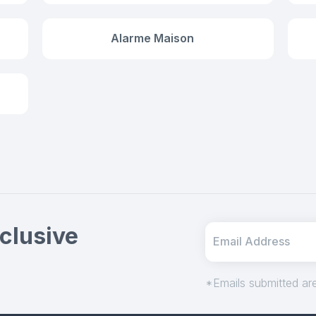
Alarme Maison
clusive
*Emails submitted are