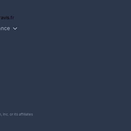
avis.fr
ance
. or its affiliates