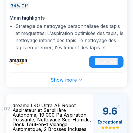
RoboSwing, Base Entièrement Automatique,
34% Off
Mode Animaux, 32 réglages de niveau d'eau,
Main highlights
Système de lavage des sols DuoScrub
Stratégie de nettoyage personnalisée des tapis
et moquettes: L'aspiration optimisée des tapis, le
nettoyage intensif des tapis, le nettoyage des
tapis en premier, l'évitement des tapis et
d'autres réglages plus personnalisables
facilitent le nettoyage
View Deal
Nettoyage personnalisé CleanGenius: Assurez-
vous que chaque nettoyage correspond à vos
Show more
besoins en sélectionnant le niveau d'eau adapté
à chaque salissure
MopExtend RoboSwing: Atteignez facilement
les zones étroites et difficiles d'accès de votre
dreame L40 Ultra AE Robot
9.6
02
Aspirateur et Serpillière
maison pour un nettoyage complet
Autonome, 19 000 Pa Aspiration
Entretien des zones pour animaux de
Puissante, Nettoyage Sec-Humide,
Exceptional
Dock Tout-en-1 Vidange
compagnie: Identifie intelligemment et nettoie
Automatique, 2 Brosses Incluses