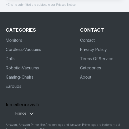
*Emails submitted are subject to our Privacy Notice
CATEGORIES
CONTACT
Monitors
Contact
Cordless-Vacuums
Privacy Policy
Drills
Terms Of Service
Robotic-Vacuums
Categories
Gaming-Chairs
About
Earbuds
lemeilleuravis.fr
France
Amazon, Amazon Prime, the Amazon logo and Amazon Prime logo are trademarks of